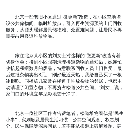
北京一些老旧小区通过“微更新”改造，在小区空地增
设公共储物间、临时堆放点，引入再生资源预约上门回收
服务，从源头缓解居民储物难、处置难问题，让居民不再
需要占用楼道堆放物品。
家住北京某小区的刘女士对这样的“微更新”改造有着
切身体会：接到小区限期清理楼道杂物的通知后，她连忙
收拾起积攒数月的废品，特意联系回收人员上门售卖，最
后这批杂物卖出8元。“刚好最近天热，我给自己买了一根
冰棍吃。同楼栋几家常在楼道里堆放杂物的邻居，也都主
动清理了闲置杂物，不再挤占楼道公共空间。”刘女士说，
家门口的环境立竿见影地变干净了。
北京一位社区工作者告诉笔者，楼道堆物看似是“民生
小事”，实则触及居民生活习惯、公共空间观念、权责划
分、民生保障等深层问题，若不能从根源上破解难题、建