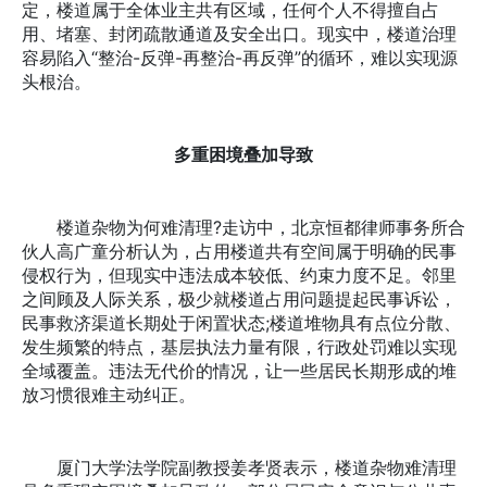
定，楼道属于全体业主共有区域，任何个人不得擅自占
用、堵塞、封闭疏散通道及安全出口。现实中，楼道治理
容易陷入“整治-反弹-再整治-再反弹”的循环，难以实现源
头根治。
多重困境叠加导致
楼道杂物为何难清理?走访中，北京恒都律师事务所合
伙人高广童分析认为，占用楼道共有空间属于明确的民事
侵权行为，但现实中违法成本较低、约束力度不足。邻里
之间顾及人际关系，极少就楼道占用问题提起民事诉讼，
民事救济渠道长期处于闲置状态;楼道堆物具有点位分散、
发生频繁的特点，基层执法力量有限，行政处罚难以实现
全域覆盖。违法无代价的情况，让一些居民长期形成的堆
放习惯很难主动纠正。
厦门大学法学院副教授姜孝贤表示，楼道杂物难清理