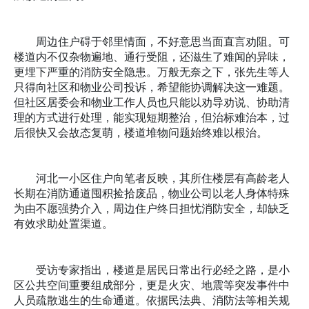
周边住户碍于邻里情面，不好意思当面直言劝阻。可
楼道内不仅杂物遍地、通行受阻，还滋生了难闻的异味，
更埋下严重的消防安全隐患。万般无奈之下，张先生等人
只得向社区和物业公司投诉，希望能协调解决这一难题。
但社区居委会和物业工作人员也只能以劝导劝说、协助清
理的方式进行处理，能实现短期整治，但治标难治本，过
后很快又会故态复萌，楼道堆物问题始终难以根治。
河北一小区住户向笔者反映，其所住楼层有高龄老人
长期在消防通道囤积捡拾废品，物业公司以老人身体特殊
为由不愿强势介入，周边住户终日担忧消防安全，却缺乏
有效求助处置渠道。
受访专家指出，楼道是居民日常出行必经之路，是小
区公共空间重要组成部分，更是火灾、地震等突发事件中
人员疏散逃生的生命通道。依据民法典、消防法等相关规