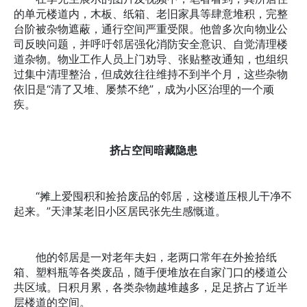
的单元楼道内，木板、纸箱、老旧家具等肆意堆积，完整
台阶被杂物遮蔽，通行空间严重受限。他曾多次向物业公
司反映问题，并呼吁邻居强化消防安全意识、自觉清理楼
道杂物。物业工作人员上门劝导、张贴整改通知，也组织
过集中清理整治，但成效往往维持不到半个月，这些杂物
依旧是“清了又堆、屡禁不绝”，成为小区治理的一个顽
疾。
挤占空间暗藏隐患
“摊上爱囤积和捡拾废品的邻居，这楼道压根儿干净不
起来。”天津某老旧小区居民张先生感慨道。
他的邻居是一对老年夫妇，老两口常年在外捡拾纸
箱、塑料瓶等各类废品，随手便堆放在自家门口的楼道公
共区域。日积月累，各类杂物越堆越多，足足挤占了近半
层楼道的空间。