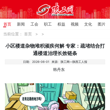
首页
新闻
工会
职工
权益
视频
文化
图片
当前位置：
首页
>
>
小区楼道杂物堆积顽疾何解 专家：疏堵结合打
通楼道治理长效链条
日期:
2026-06-01
来源:
陕工网—陕西工人报
韩丹东