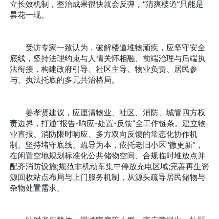
立长效机制，整治成果很快就会反弹，“清爽楼道”只能是
昙花一现。
受访专家一致认为，破解楼道堆物顽疾，应坚守安全
底线，坚持法理约束与人情关怀相融、前端治理与后端执
法衔接，构建政府引导、社区主导、物业负责、居民参
与、执法托底的多元共治格局。
姜孝贤建议，应厘清物业、社区、消防、城管四方权
责边界，打通“报告-响应-处置-反馈”全工作链条。建立物
业直报、消防限时响应、多方双向反馈的常态化协作机
制。坚持堵守底线、疏导为本，依托老旧小区“微更新”，
在闲置空地规划标准化公共储物空间、合规临时堆放点并
配齐消防设施;规范非机动车集中停放充电区域;完善再生资
源回收站点布局与上门服务机制，从源头疏导居民储物与
杂物处置需求。