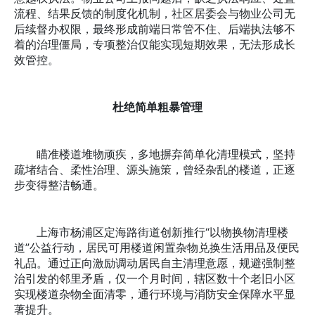
流程、结果反馈的制度化机制，社区居委会与物业公司无
后续督办权限，最终形成前端日常管不住、后端执法够不
着的治理僵局，专项整治仅能实现短期效果，无法形成长
效管控。
杜绝简单粗暴管理
瞄准楼道堆物顽疾，多地摒弃简单化清理模式，坚持
疏堵结合、柔性治理、源头施策，曾经杂乱的楼道，正逐
步变得整洁畅通。
上海市杨浦区定海路街道创新推行“以物换物清理楼
道”公益行动，居民可用楼道闲置杂物兑换生活用品及便民
礼品。通过正向激励调动居民自主清理意愿，规避强制整
治引发的邻里矛盾，仅一个月时间，辖区数十个老旧小区
实现楼道杂物全面清零，通行环境与消防安全保障水平显
著提升。