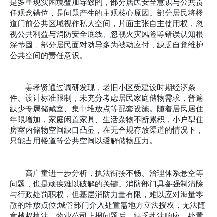
是多重现实困境叠加导致的，部分居民安全意识与公共责
任观念错位，是问题产生的主观核心原因。部分居民将楼
道门前公共区域视作私人空间，片面主张自主使用权，忽
视公共利益与消防安全底线、忽视火灾风险等错误认知根
深蒂固，部分居民面对劝导多为被动应付，缺乏自觉维护
公共空间的责任意识。
姜孝贤通过调研发现，老旧小区受建设时期经济条
件、设计标准限制，未充分考虑居民家庭储物需求，普遍
缺少专属储藏室、集中堆放点等配套设施。随着居民居住
年限增加，家庭闲置家具、生活杂物不断累积，小户型住
房室内储物空间缺口凸显，在无合规存放渠道的情况下，
只能占用楼道等公共空间以缓解储物压力。
高广童进一步分析，执法衔接不畅、治理体系悬空等
问题，也是顽疾难以破解的关键。消防部门具备强制清除
与行政处罚职权，但基层消防力量有限，难以应对海量零
散的堆放点位;城管部门介入处置需地方立法授权，无法随
意越权执法。物业公司上报问题后，缺乏执法响应、处置