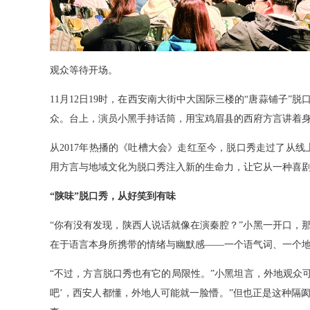
观众等待开场。
11月12日19时，在西安南大街中大国际三楼的“唐蒜铺子
众。台上，演员小黑手持话筒，用宝鸡眉县的西府方言讲着
从2017年热播的《吐槽大会》走红至今，脱口秀走过了从线
用方言与地域文化为脱口秀注入新的生命力，让它从一种喜剧
“陕味”脱口秀，从好笑到有味
“你有没有发现，陕西人说话就像在演秦腔？”小黑一开口，
在于语言本身所携带的情绪与幽默感——一个语气词、一个
“不过，方言脱口秀也有它的局限性。”小黑坦言，外地观众
吧’，西安人都懂，外地人可能就一脸懵。”但也正是这种隔