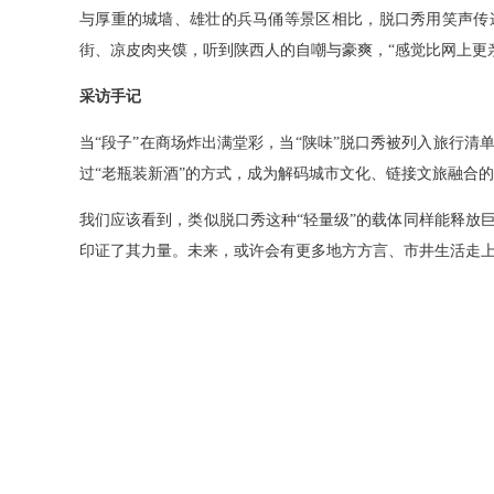
与厚重的城墙、雄壮的兵马俑等景区相比，脱口秀用笑声传
街、凉皮肉夹馍，听到陕西人的自嘲与豪爽，“感觉比网上更
采访手记
当“段子”在商场炸出满堂彩，当“陕味”脱口秀被列入旅行
过“老瓶装新酒”的方式，成为解码城市文化、链接文旅融合
我们应该看到，类似脱口秀这种“轻量级”的载体同样能释放
印证了其力量。未来，或许会有更多地方方言、市井生活走上