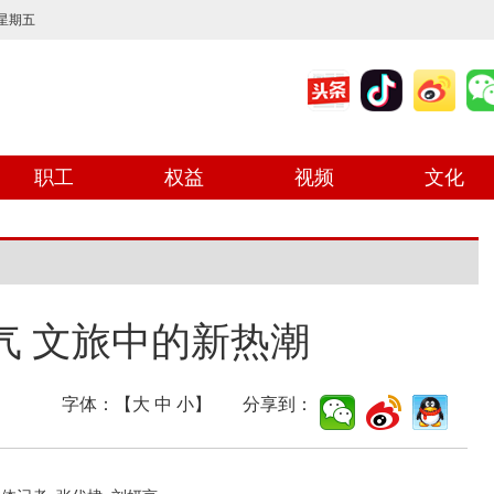
 星期五
职工
权益
视频
文化
气 文旅中的新热潮
字体：【
大
中
小
】 分享到：