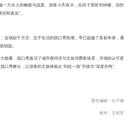
递一方水土的幽默与温度。游客小齐表示，在段子里听到钟楼、回民
亲切和真实”。
清单，这场始于方言、忠于生活的脱口秀热潮，早已超越了喜剧本身，通
的新钥匙。
巨大能量。脱口秀激活了城市夜经济与文旅消费新场景，市场的认可更
脱口秀舞台，让游客的文旅体验从“到此一游”升级为“深度共鸣”。
责任编辑：白子璐
校对：王何军