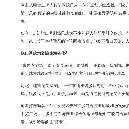
啸雷从电台主持人转型做脱口秀，深知互动的重要性，“段子
清，只有真诚的内容才能打动他们。”啸雷接受采访时表示
色。
如今，走进脱口秀剧场已成为不少年轻人的新型社交仪式。
聊。线上关于某些话题的讨论固然热闹，但线下脱口秀则让人
脱口秀成为文旅热潮催化剂
“来西安旅游，除了看兵马俑、爬城墙，还要听一场‘陕味’脱
例，越来越多游客把“听一场陕西方言脱口秀”列入旅行清单。
对此，啸雷感受深刻。“十年前我刚讲脱口秀时，台下就几
说，很多人不是为了看景点而来，而是通过脱口秀感受西安这
记者打开购票平台，发现西安线下脱口秀演出剧场和场次众多
中贸广场……多个商圈与商业综合体也陆续进驻了脱口秀剧
潮，吸引游客前往“打卡”。