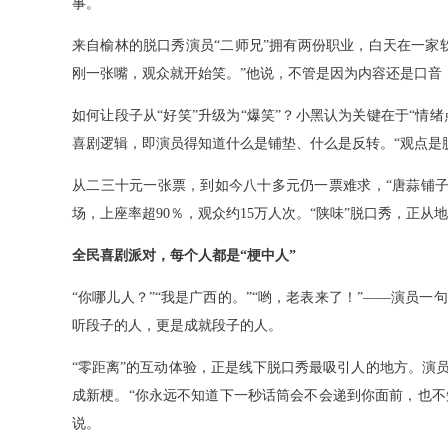
事。
来自榆林的脱口秀演员“二师兄”拥有两份职业，白天在一家
刚一张嘴，观众就开始笑。”他说，不管是因为内容还是口音
如何让段子从“好笑”升级为“爆笑”？小黑认为关键在于“情绪
喜剧逻辑，即演员得知道什么是铺垫、什么是反转。“观点是
从二三十元一张票，到如今八十多元仍一票难求，“唐蒜铺子”用
场，上座率超90％，观众约15万人次。“陕味”脱口秀，正
全民喜剧派对，每个人都是“梗中人”
“你哪儿人？”“我是广西的。”“哟，老表来了！”——演员
听段子的人，更是成就段子的人。
“零距离”的互动体验，正是线下脱口秀最吸引人的地方。演
成新梗。“你永远不知道下一秒话筒会不会递到你面前，也不知
说。