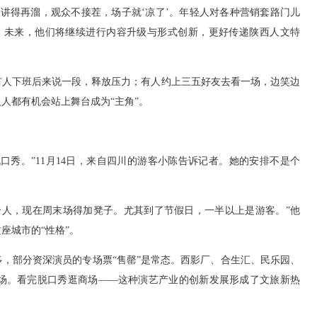
讲得再溜，观众不接茬，场子就‘凉了’。年轻人对各种营销套路门儿
，未来，他们将继续进行内容升级与形式创新，更好传递陕西人文特
有人下班后来说一段，释放压力；有人约上三五好友去看一场，边笑边
人都有机会站上舞台成为“主角”。
口秀。”11月14日，来自四川的游客小陈告诉记者。她的安排不是个
个人，现在周末场得加凳子。尤其到了节假日，一半以上是游客。”他
座城市的“性格”。
，部分资深演员的专场票“售罄”是常态。西影厂、合生汇、民乐园、
场。看完脱口秀逛商场——这种演艺产业的创新发展形成了文旅新热