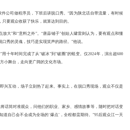
软件公司做程序员，下班后讲脱口秀。“因为陕北话自带流量，有时候
，只要观众收获了快乐，就算达到目的。
点放大”和“意料之外”。“唐蒜铺子”创始人啸雷则认为，要有观点和懂
脱口秀的灵魂，技巧是实现笑声的路径。”他说。
十年时间完成了从“破冰”到“破圈”的蜕变。仅2024年，演出超600
从地方小舞台，走向更广阔的文化市场。
一句即兴互动，场子立刻热了起来。事实上，在脱口秀现场，观众不仅是
员将话筒对准观众，问他们的职业、家乡、感情故事等，随时把对话变
道自己会不会成为全场的‘爆点’，全程都蛮期待。”95后观众江一天