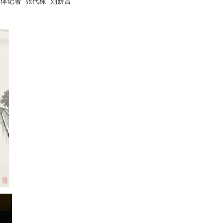
媒体记者 张代棣 刘妍言