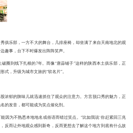
”脱口秀俱乐部，一方不大的舞台，几排座椅，却坐满了来自天南地北的观
身边趣事，台下不时爆发出阵阵笑声。
上破圈到线下扎根的7年。而像“唐蒜铺子”这样的陕西本土俱乐部，正
形式，升级为城市文旅的“软名片”。
那股浓郁的陕味儿就迅速抓住了观众的注意力。方言脱口秀的魅力，正
地名的发音，都可能成为笑点催化剂。
可能因为不熟悉本地地名或俗语而错过笑点。“比如我说‘你赶紧回三兆
阂，反而让外地观众感到新奇，反而更想去了解这个地方到底有什么故