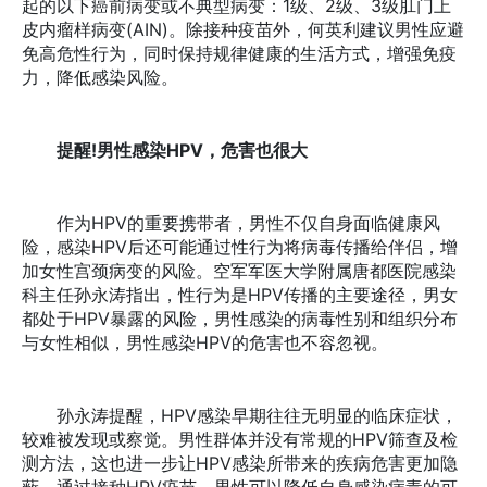
起的以下癌前病变或不典型病变：1级、2级、3级肛门上
皮内瘤样病变(AIN)。除接种疫苗外，何英利建议男性应避
免高危性行为，同时保持规律健康的生活方式，增强免疫
力，降低感染风险。
提醒!男性感染HPV，危害也很大
作为HPV的重要携带者，男性不仅自身面临健康风
险，感染HPV后还可能通过性行为将病毒传播给伴侣，增
加女性宫颈病变的风险。空军军医大学附属唐都医院感染
科主任孙永涛指出，性行为是HPV传播的主要途径，男女
都处于HPV暴露的风险，男性感染的病毒性别和组织分布
与女性相似，男性感染HPV的危害也不容忽视。
孙永涛提醒，HPV感染早期往往无明显的临床症状，
较难被发现或察觉。男性群体并没有常规的HPV筛查及检
测方法，这也进一步让HPV感染所带来的疾病危害更加隐
蔽。通过接种HPV疫苗，男性可以降低自身感染病毒的可