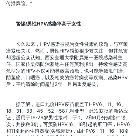
传播风险。”
警惕!男性HPV感染率高于女性
长久以来，HPV感染被视为女性健康的议题，与宫颈
癌紧密关联。然而，男性HPV感染很少被关注，但其危害
却远超公众认知。西安交通大学附属第一医院感染科主
任、国家传染病防治基地主任何英利指出，持续性感染高
危型别的HPV不仅可能导致宫颈癌，也可能导致肛门癌、
阴茎癌、口咽癌，以及相关的癌前病变等疾病。感染HPV
后，平均清除时间超过2年，且易重复感染。
据了解，进口九价HPV疫苗覆盖了HPV6、11、16、
18、31、33、45、52、58九种亚型。此次获批的新适应
证，适用于16-26岁男性接种，于0、2和6月分别接种1剂
次，共接种3剂，可预防HPV16、18引起的肛门癌，HPV6
和11引起的生殖器疣(尖锐湿疣)，由HPV6、11、16、18引