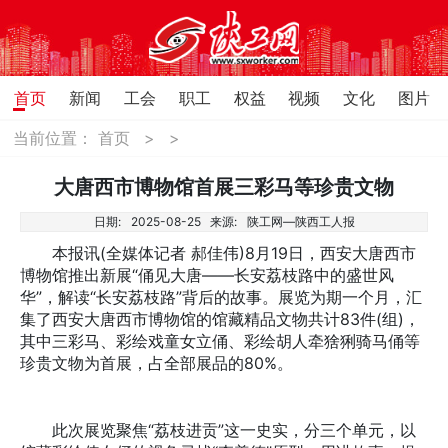
首页
新闻
工会
职工
权益
视频
文化
图片
当前位置：
首页
>
>
大唐西市博物馆首展三彩马等珍贵文物
日期:
2025-08-25
来源:
陕工网—陕西工人报
本报讯(全媒体记者 郝佳伟)8月19日，西安大唐西市
博物馆推出新展“俑见大唐——长安荔枝路中的盛世风
华”，解读“长安荔枝路”背后的故事。展览为期一个月，汇
集了西安大唐西市博物馆的馆藏精品文物共计83件(组)，
其中三彩马、彩绘戏童女立俑、彩绘胡人牵猞猁骑马俑等
珍贵文物为首展，占全部展品的80%。
此次展览聚焦“荔枝进贡”这一史实，分三个单元，以