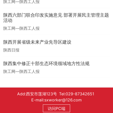
陕工网—陕西工人报
陕西六部门联合印发实施意见 部署开展民主管理主题
活动
陕工网—陕西工人报
陕西开展省级未来产业先导区建设
陕西日报
陕西集中修正十部生态环境领域地方性法规
陕工网—陕西工人报
Add:西安市莲湖123号 Tel:029-87342651
E-mail:sxworker@126.com
访问PC端