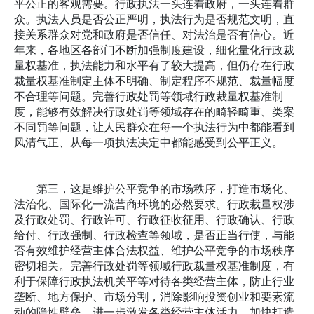
平公正的客观需要。行政执法一头连着政府，一头连着群
众。执法人员是否公正严明，执法行为是否规范文明，直
接关系群众对党和政府是否信任、对法治是否有信心。近
年来，各地区各部门不断加强制度建设，细化量化行政裁
量权基准，执法能力和水平有了较大提高，但仍存在行政
裁量权基准制定主体不明确、制定程序不规范、裁量幅度
不合理等问题。完善行政处罚等领域行政裁量权基准制
度，能够有效解决行政处罚等领域存在的畸轻畸重、类案
不同罚等问题，让人民群众在每一个执法行为中都能看到
风清气正、从每一项执法决定中都能感受到公平正义。
第三，这是维护公平竞争的市场秩序，打造市场化、
法治化、国际化一流营商环境的必然要求。行政裁量权涉
及行政处罚、行政许可、行政征收征用、行政确认、行政
给付、行政强制、行政检查等领域，是否正当行使，与能
否有效维护经营主体合法权益、维护公平竞争的市场秩序
密切相关。完善行政处罚等领域行政裁量权基准制度，有
利于保障行政执法机关平等对待各类经营主体，防止行业
垄断、地方保护、市场分割，消除影响投资创业和要素流
动的隐性壁垒，进一步激发各类经营主体活力，加快打造