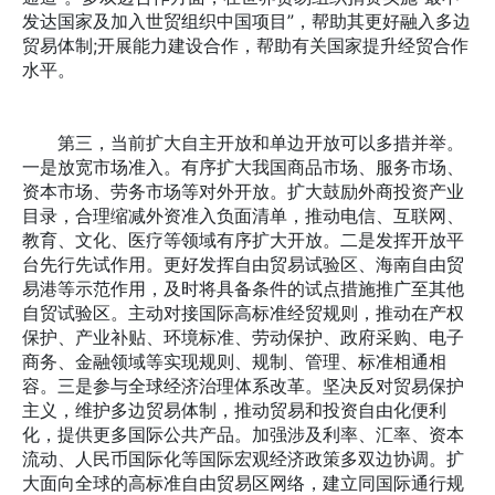
发达国家及加入世贸组织中国项目”，帮助其更好融入多边
贸易体制;开展能力建设合作，帮助有关国家提升经贸合作
水平。
第三，当前扩大自主开放和单边开放可以多措并举。
一是放宽市场准入。有序扩大我国商品市场、服务市场、
资本市场、劳务市场等对外开放。扩大鼓励外商投资产业
目录，合理缩减外资准入负面清单，推动电信、互联网、
教育、文化、医疗等领域有序扩大开放。二是发挥开放平
台先行先试作用。更好发挥自由贸易试验区、海南自由贸
易港等示范作用，及时将具备条件的试点措施推广至其他
自贸试验区。主动对接国际高标准经贸规则，推动在产权
保护、产业补贴、环境标准、劳动保护、政府采购、电子
商务、金融领域等实现规则、规制、管理、标准相通相
容。三是参与全球经济治理体系改革。坚决反对贸易保护
主义，维护多边贸易体制，推动贸易和投资自由化便利
化，提供更多国际公共产品。加强涉及利率、汇率、资本
流动、人民币国际化等国际宏观经济政策多双边协调。扩
大面向全球的高标准自由贸易区网络，建立同国际通行规