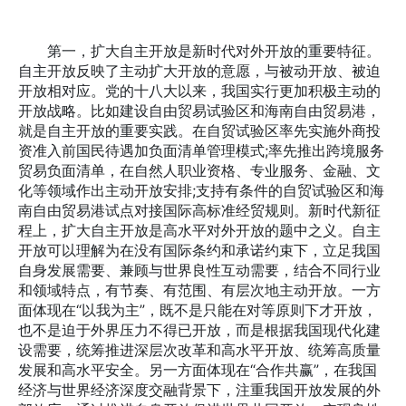
第一，扩大自主开放是新时代对外开放的重要特征。
自主开放反映了主动扩大开放的意愿，与被动开放、被迫
开放相对应。党的十八大以来，我国实行更加积极主动的
开放战略。比如建设自由贸易试验区和海南自由贸易港，
就是自主开放的重要实践。在自贸试验区率先实施外商投
资准入前国民待遇加负面清单管理模式;率先推出跨境服务
贸易负面清单，在自然人职业资格、专业服务、金融、文
化等领域作出主动开放安排;支持有条件的自贸试验区和海
南自由贸易港试点对接国际高标准经贸规则。新时代新征
程上，扩大自主开放是高水平对外开放的题中之义。自主
开放可以理解为在没有国际条约和承诺约束下，立足我国
自身发展需要、兼顾与世界良性互动需要，结合不同行业
和领域特点，有节奏、有范围、有层次地主动开放。一方
面体现在“以我为主”，既不是只能在对等原则下才开放，
也不是迫于外界压力不得已开放，而是根据我国现代化建
设需要，统筹推进深层次改革和高水平开放、统筹高质量
发展和高水平安全。另一方面体现在“合作共赢”，在我国
经济与世界经济深度交融背景下，注重我国开放发展的外