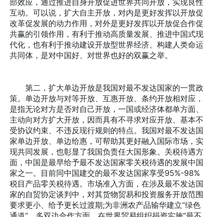
部效应，通过推进自身开放促进世界共同开放，实现良性
互动。可以说，扩大自主开放，对内是更好发挥以开放促
改革促发展的动力作用，对外是更好发挥以开放促合作促
共赢的引领作用，有利于推动高质量发展、推进中国式现
代化，也有利于推动建设开放型世界经济、构建人类命运
共同体，是对中国好、对世界也好的双赢之举。
第二，扩大单边开放是我国对最不发达国家的一贯政
策。单边开放与对等开放、互惠开放、条约开放相对应，
是指无论对方是否对自己开放，一国或经济体都单方面、
主动向对方扩大开放，因而具有不寻求对应开放、基本不
受协议约束、不违反现行规则的特点。我国对最不发达国
家单边开放、单边给惠，可帮助其更好融入国际市场，实
现共同发展，也彰显了我国负责任大国形象。关税待遇方
面，中国是最早给予最不发达国家零关税待遇的发展中国
家之一。目前同中国建交的最不发达国家享受95%-98%
税目产品零关税待遇。市场准入方面，在涉及最不发达国
家的自贸协定谈判中，对其货物贸易和投资服务开放范围
要求更小、给予更长过渡期;为非洲农产品输华建立“绿色
通道”。多双边合作方面，在世界贸易组织捐资实施“最不