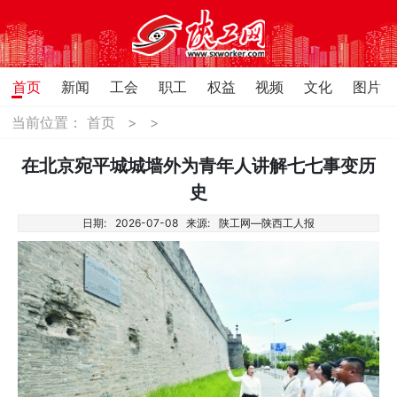
首页
新闻
工会
职工
权益
视频
文化
图片
当前位置：
首页
>
>
在北京宛平城城墙外为青年人讲解七七事变历
史
日期:
2026-07-08
来源:
陕工网—陕西工人报