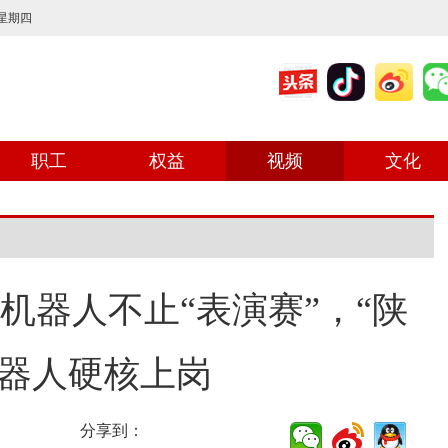
 星期四
职工
权益
视频
文化
机器人不止“表演赛”，“陕
机器人硬核上岗
分享到：