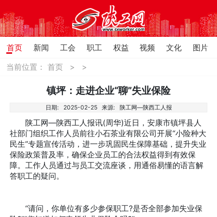
首页
新闻
工会
职工
权益
视频
文化
图片
当前位置：
首页
>
>
镇坪：走进企业“聊”失业保险
日期:
2025-02-25
来源:
陕工网—陕西工人报
陕工网—陕西工人报讯(周华)近日，安康市镇坪县人
社部门组织工作人员前往小石茶业有限公司开展“小险种大
民生”专题宣传活动，进一步巩固民生保障基础，提升失业
保险政策普及率，确保企业员工的合法权益得到有效保
障。工作人员通过与员工交流座谈，用通俗易懂的语言解
答职工的疑问。
“请问，你单位有多少参保职工?是否全部参加失业保