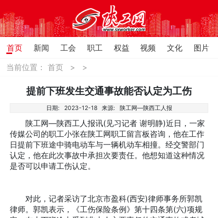
首页
新闻
工会
职工
权益
视频
文化
图片
当前位置：
首页
>
>
提前下班发生交通事故能否认定为工伤
日期:
2023-12-18
来源:
陕工网—陕西工人报
陕工网—陕西工人报讯(见习记者 谢明静)近日，一家
传媒公司的职工小张在陕工网职工留言板咨询，他在工作
日提前下班途中骑电动车与一辆机动车相撞。经交警部门
认定，他在此次事故中承担次要责任。他想知道这种情况
是否可以申请工伤认定。
对此，记者采访了北京市盈科(西安)律师事务所郭凯
律师。郭凯表示，《工伤保险条例》第十四条第(六)项规