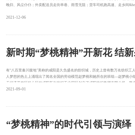
晚归、风尘仆仆；外卖配送员走街串巷、雨雪无阻；货车司机跑高速、走乡间&he
2021-12-06
新时期“梦桃精神”开新花 结新
有“八百里秦川腹地”美称的咸阳是久负盛名的纺织城，历史上曾有数万名纺织工
人梦想的热土上涌现出了闻名全国的劳动模范赵梦桃和她所在的班组---赵梦桃小组
天经济开发区核心区的咸阳新兴纺织工业园区创立了咸阳纺织集团有限公司，整
2021-09-01
华润等咸阳著名的纺织企业，将形成40万纱锭、2000台喷气布机、年产纱线5万吨
企业精神和“创建健康幸福生活”的企业理念，开辟了咸阳纺织的新天地。在新中
信，汇报了赵梦桃小组的发展历程和近年来的工作成绩，表达我们不忘初心、将“
记的亲切勉励：让大家继续以赵梦桃为榜样，在工作上勇于创新、甘于奉献、精
下去。作为新时代的梦桃传人，我们以实际行动践行“梦桃精神”，让“梦桃精神”
“梦桃精神”的时代引领与演绎