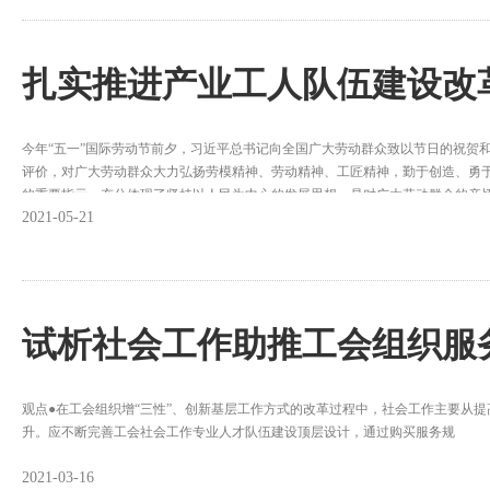
扎实推进产业工人队伍建设改
今年“五一”国际劳动节前夕，习近平总书记向全国广大劳动群众致以节日的祝贺
评价，对广大劳动群众大力弘扬劳模精神、劳动精神、工匠精神，勤于创造、勇
的重要指示，充分体现了坚持以人民为中心的发展思想，是对广大劳动群众的亲切
2021-05-21
征程指明了方向。广大产业工人是工人阶级中发挥支撑作用的主体力量，是创造
制造强国战略的有生力量。产业工人队伍建设改革是习近平总书记亲自谋划和部
抓好，更好团结动员广大产业工人担当新使命、建功新时代。
试析社会工作助推工会组织服
观点●在工会组织增“三性”、创新基层工作方式的改革过程中，社会工作主要从
升。应不断完善工会社会工作专业人才队伍建设顶层设计，通过购买服务规
2021-03-16