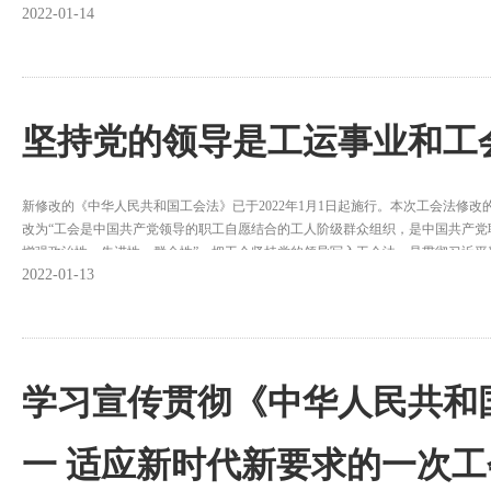
2022-01-14
坚持党的领导是工运事业和工
新修改的《中华人民共和国工会法》已于2022年1月1日起施行。本次工会法修
改为“工会是中国共产党领导的职工自愿结合的工人阶级群众组织，是中国共产党
增强政治性、先进性、群众性”。把工会坚持党的领导写入工会法，是贯彻习近平
2022-01-13
人阶级和工会工作的重要论述的必然要求，是切实加强党对工会工作的领导，保
学习宣传贯彻《中华人民共和
一 适应新时代新要求的一次