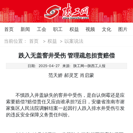
首页
新闻
工会
职工
权益
视频
文化
图片
当前位置：
首页
>
权益
>
以案说法
跌入无盖窨井受伤 管理疏忽担责赔偿
日期:
2025-04-27
来源:
陕工网—陕西工人报
范天娇 郝灵芝 肖启蒙
不慎跌入井盖缺失的窨井中受伤，是自认倒霉还是应
索要赔偿?赔偿责任又应由谁承担?近日，安徽省淮南市谢
家集区人民法院调解结案一起因行人跌入排水井受伤引发
的违反安全保障义务责任纠纷。