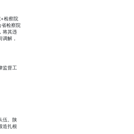
+检察院
合省检察院
，将其违
前调解，
律监督工
队伍。陕
锻造扎根