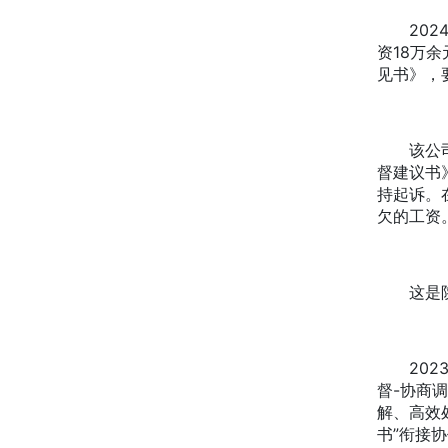
2024
资18万
见书》，
该公司逾
督建议书
持起诉。
欠的工资
这是陕西
2023
督-协商
解、高效
书”衔接