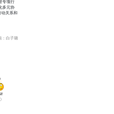
督专项行
化多元协
劳动关系和
辑：白子璐