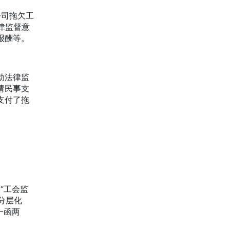
公司拖欠工
律监督意
报酬等。
动法律监
请民事支
支付了拖
“工会监
分层化
一函两