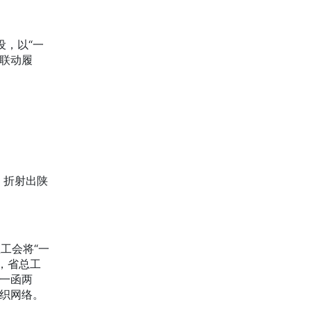
，以“一
联动履
，折射出陕
工会将“一
，省总工
一函两
组织网络。