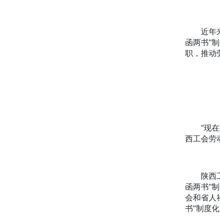
近年来，
函两书”
职，推动
“现在有
西工会劳
陕西工会
函两书”
会和省人
书”制度