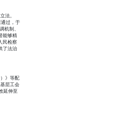
项立法。
票通过，于
协调机制、
督能够精
人民检察
供了法治
行）》等配
成基层工会
效延伸至