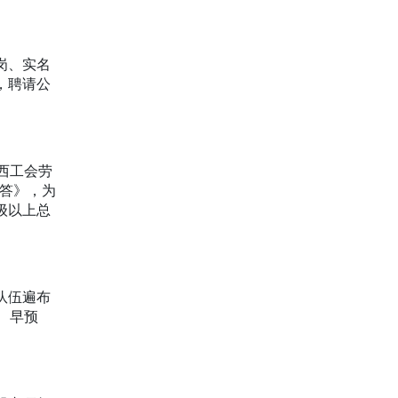
岗、实名
，聘请公
西工会劳
问答》，为
级以上总
队伍遍布
、早预