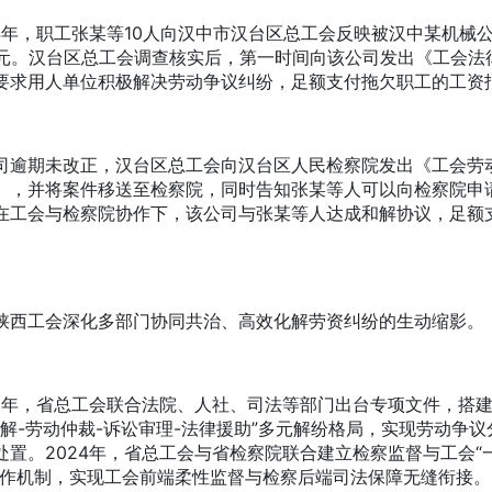
年，职工张某等10人向汉中市汉台区总工会反映被汉中某机械
余元。汉台区总工会调查核实后，第一时间向该公司发出《工会法
要求用人单位积极解决劳动争议纠纷，足额支付拖欠职工的工资
期未改正，汉台区总工会向汉台区人民检察院发出《工会劳
》，并将案件移送至检察院，同时告知张某等人可以向检察院申
在工会与检察院协作下，该公司与张某等人达成和解协议，足额
。
工会深化多部门协同共治、高效化解劳资纠纷的生动缩影。
年，省总工会联合法院、人社、司法等部门出台专项文件，搭建
调解-劳动仲裁-诉讼审理-法律援助”多元解纷格局，实现劳动争议
处置。2024年，省总工会与省检察院联合建立检察监督与工会“
协作机制，实现工会前端柔性监督与检察后端司法保障无缝衔接。