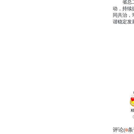
省总工会
动，持续
同共治，
谐稳定发
0
评论(
条