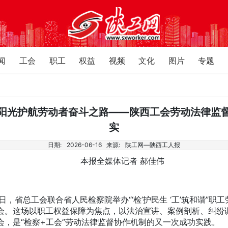
闻
工会
职工
权益
视频
文化
图片
专题
阳光护航劳动者奋斗之路——陕西工会劳动法律监
实
日期:
2026-06-16
来源:
陕工网—陕西工人报
本报全媒体记者 郝佳伟
，省总工会联合省人民检察院举办“‘检’护民生 ‘工’筑和谐”职
会。这场以职工权益保障为焦点，以法治宣讲、案例剖析、纠纷
会，是“检察+工会”劳动法律监督协作机制的又一次成功实践。