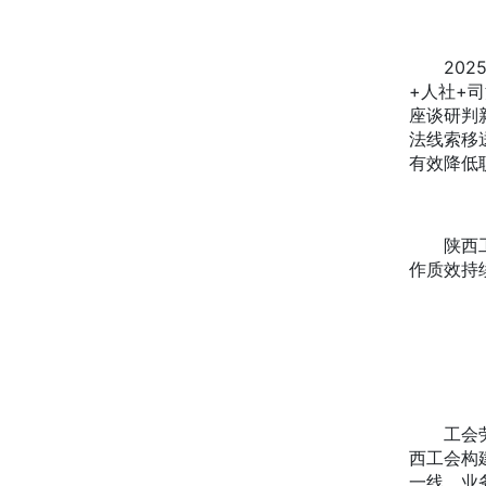
2025
+人社+
座谈研判
法线索移
有效降低
陕西工会
作质效持
工会劳动
西工会构
一线、业