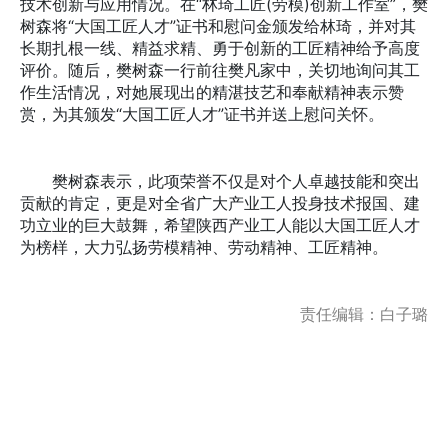
技术创新与应用情况。在“林琦工匠(劳模)创新工作室”，樊
树森将“大国工匠人才”证书和慰问金颁发给林琦，并对其
长期扎根一线、精益求精、勇于创新的工匠精神给予高度
评价。随后，樊树森一行前往樊凡家中，关切地询问其工
作生活情况，对她展现出的精湛技艺和奉献精神表示赞
赏，为其颁发“大国工匠人才”证书并送上慰问关怀。
樊树森表示，此项荣誉不仅是对个人卓越技能和突出
贡献的肯定，更是对全省广大产业工人投身技术报国、建
功立业的巨大鼓舞，希望陕西产业工人能以大国工匠人才
为榜样，大力弘扬劳模精神、劳动精神、工匠精神。
责任编辑：白子璐