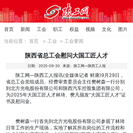
首页
新闻
工会
职工
权益
视频
文化
图片
当前位置：
首页
>
工会
>
工会要闻
陕西省总工会慰问大国工匠人才
日期:
2025-09-30
来源:
陕工网—陕西工人报
陕工网—陕西工人报讯(全媒体记者 鲜康)9月29日，
省总工会党组成员、经费审查委员会主任樊树森一行分别
到北方光电股份有限公司和陕西汽车控股集团有限公司，
为2025年大国工匠人才林琦、樊凡颁发“大国工匠人才”证
书及慰问金。
樊树森一行首先到北方光电股份有限公司参观了林琦
日常工作的生产现场，实地了解其所在岗位的工作流程和