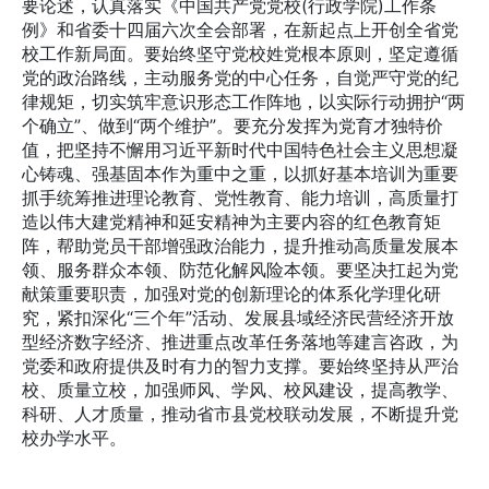
要论述，认真落实《中国共产党党校(行政学院)工作条
例》和省委十四届六次全会部署，在新起点上开创全省党
校工作新局面。要始终坚守党校姓党根本原则，坚定遵循
党的政治路线，主动服务党的中心任务，自觉严守党的纪
律规矩，切实筑牢意识形态工作阵地，以实际行动拥护“两
个确立”、做到“两个维护”。要充分发挥为党育才独特价
值，把坚持不懈用习近平新时代中国特色社会主义思想凝
心铸魂、强基固本作为重中之重，以抓好基本培训为重要
抓手统筹推进理论教育、党性教育、能力培训，高质量打
造以伟大建党精神和延安精神为主要内容的红色教育矩
阵，帮助党员干部增强政治能力，提升推动高质量发展本
领、服务群众本领、防范化解风险本领。要坚决扛起为党
献策重要职责，加强对党的创新理论的体系化学理化研
究，紧扣深化“三个年”活动、发展县域经济民营经济开放
型经济数字经济、推进重点改革任务落地等建言咨政，为
党委和政府提供及时有力的智力支撑。要始终坚持从严治
校、质量立校，加强师风、学风、校风建设，提高教学、
科研、人才质量，推动省市县党校联动发展，不断提升党
校办学水平。