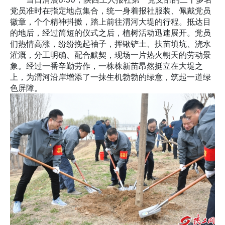
党员准时在指定地点集合，统一身着报社服装、佩戴党员
徽章，个个精神抖擞，踏上前往渭河大堤的行程。抵达目
的地后，经过简短的仪式之后，植树活动迅速展开。党员
们热情高涨，纷纷挽起袖子，挥锹铲土、扶苗填坑、浇水
灌溉，分工明确、配合默契，现场一片热火朝天的劳动景
象。经过一番辛勤劳作，一株株新苗昂然挺立在大堤之
上，为渭河沿岸增添了一抹生机勃勃的绿意，筑起一道绿
色屏障。