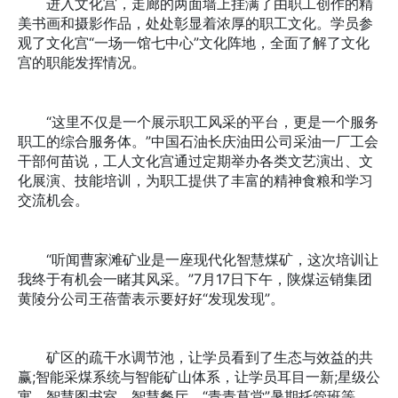
进入文化宫，走廊的两面墙上挂满了由职工创作的精
美书画和摄影作品，处处彰显着浓厚的职工文化。学员参
观了文化宫“一场一馆七中心”文化阵地，全面了解了文化
宫的职能发挥情况。
“这里不仅是一个展示职工风采的平台，更是一个服务
职工的综合服务体。”中国石油长庆油田公司采油一厂工会
干部何苗说，工人文化宫通过定期举办各类文艺演出、文
化展演、技能培训，为职工提供了丰富的精神食粮和学习
交流机会。
“听闻曹家滩矿业是一座现代化智慧煤矿，这次培训让
我终于有机会一睹其风采。”7月17日下午，陕煤运销集团
黄陵分公司王蓓蕾表示要好好“发现发现”。
矿区的疏干水调节池，让学员看到了生态与效益的共
赢;智能采煤系统与智能矿山体系，让学员耳目一新;星级公
寓、智慧图书室、智慧餐厅、“青青草堂”暑期托管班等，