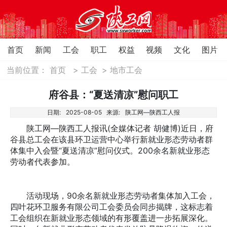
首页
新闻
工会
职工
权益
视频
文化
图片
当前位置：
首页
>
工会
>
地市工会
府谷县：“夏送清凉”慰问职工
日期:
2025-08-05
来源:
陕工网—陕西工人报
陕工网—陕西工人报讯(全媒体记者 胡健博)近日，府
谷县总工会在该县环卫运营中心举行新就业形态劳动者群
体集中入会暨“夏送清凉”慰问仪式。200余名新就业形态
劳动者代表参加。
活动现场，90余名新就业形态劳动者集体加入工会，
四叶花环卫服务有限公司工会委员会同步揭牌，这标志着
工会组织在新就业形态领域的有形覆盖进一步拓展深化。