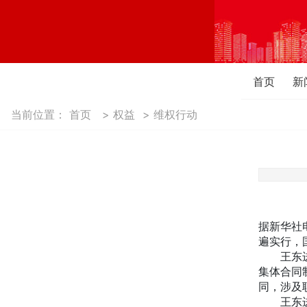
首页
新
当前位置：
首页
>
权益
>
维权行动
国有
劳动
据新华社
遍实行，
王东进是
集体合同
同，涉及
王东进还