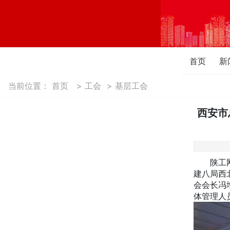
首页
新
当前位置：
首页
>
工会
>
基层工会
西安市
陕工网讯
建八局西
会会长冯
体管理人