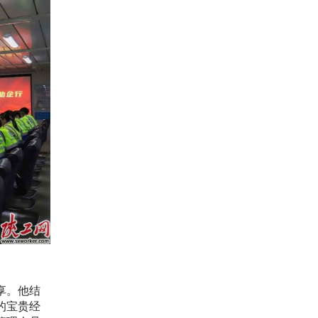
享。他结
的宝贵经