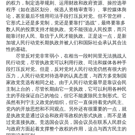
的权力，制定选举规则、运用财政和政府资源、操控选举
程序（如在选区划分、候选人资格审查等）、掌控媒体舆
论，甚至最后不惜用司法手段打压反对党。但不管怎样，
它形式上还是多党制，党还是要靠打“选战”，最终要靠多
数人民的投票支持才能执政。党不能强迫人民投票，而只
能靠讨好人民、取信于人民才能执政。正是这一点，是新
加坡人民行动党长期执政并被人们和国际社会承认其合法
性的基础。
尽管反对党非常弱小，在相当一段时间里无法挑战人
民行动党，尽管执政党可以利用行政、司法和媒体各种手
段打压反对党。但是，反对党对人民行动党仍然有很大的
压力，人民行动党对待选举的认真态度，与西方多党制国
家政党竞选有相同之处。由于人民行动党最早是靠议会民
主制上台的，尽管长期由它一党执政，它可以利用各种民
主的手段保证自己的地位，但它不能废除民主制形式。它
虽然有列宁主义政党的组织，但它一直保持着党内民主、
党内的开放思想和不同观点。另外还有很重要的一点，就
是执政党是通过议会和政府等政权的形式执政，而不是通
过党直接执政。竞选国会议员，国会议员在联系人民群众
与政府方面起着支撑整个政权的作用，这点与西方民主的