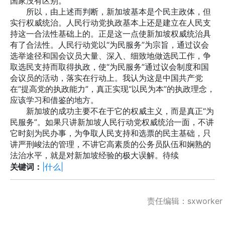
国家没有区别。
所以，由上述而判断，新加坡基本是个民主政体，但
实行权威统治。人民行动党执政基本上还是建立在人民支
持这一合法性基础上的。正是这一点使新加坡权威统治具
有了合法性。人民行动党以“为民服务”为宗旨，通过议会
选举途径和国会议员大量、深入、细致地做选民工作，争
取选民支持而取得执政，使“为民服务”通过议会制度和国
会议员的活动，落实在行动上。我认为这是中国共产党
在“提高党的执政能力”，真正实现“以民为本”的执政理念，
应该学习和借鉴的地方。
新加坡的成功主要不在于它的权威主义，而是真正“为
民服务”。如果只讲新加坡人民行动党权威统治一面，不讲
它时刻为民办事，为争取人民支持和选票的民主基础，只
讲严刑峻法的管理，不讲它高素质的公务员队伍和娴熟的
法治水平，就是对新加坡经验的极大误解。待续
关键词：
|什么|
责任编辑：sxworker