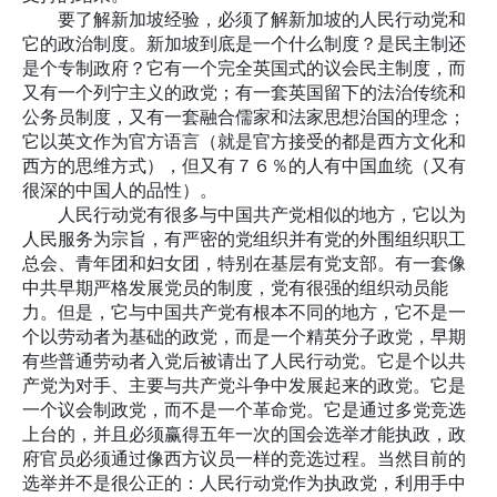
要了解新加坡经验，必须了解新加坡的人民行动党和
它的政治制度。新加坡到底是一个什么制度？是民主制还
是个专制政府？它有一个完全英国式的议会民主制度，而
又有一个列宁主义的政党；有一套英国留下的法治传统和
公务员制度，又有一套融合儒家和法家思想治国的理念；
它以英文作为官方语言（就是官方接受的都是西方文化和
西方的思维方式），但又有７６％的人有中国血统（又有
很深的中国人的品性）。
人民行动党有很多与中国共产党相似的地方，它以为
人民服务为宗旨，有严密的党组织并有党的外围组织职工
总会、青年团和妇女团，特别在基层有党支部。有一套像
中共早期严格发展党员的制度，党有很强的组织动员能
力。但是，它与中国共产党有根本不同的地方，它不是一
个以劳动者为基础的政党，而是一个精英分子政党，早期
有些普通劳动者入党后被请出了人民行动党。它是个以共
产党为对手、主要与共产党斗争中发展起来的政党。它是
一个议会制政党，而不是一个革命党。它是通过多党竞选
上台的，并且必须赢得五年一次的国会选举才能执政，政
府官员必须通过像西方议员一样的竞选过程。当然目前的
选举并不是很公正的：人民行动党作为执政党，利用手中