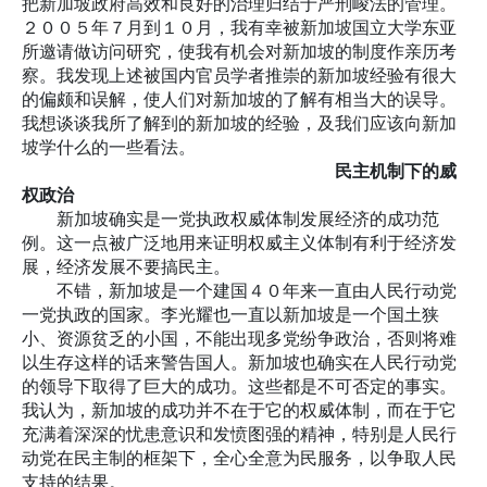
把新加坡政府高效和良好的治理归结于严刑峻法的管理。
２００５年７月到１０月，我有幸被新加坡国立大学东亚
所邀请做访问研究，使我有机会对新加坡的制度作亲历考
察。我发现上述被国内官员学者推崇的新加坡经验有很大
的偏颇和误解，使人们对新加坡的了解有相当大的误导。
我想谈谈我所了解到的新加坡的经验，及我们应该向新加
坡学什么的一些看法。
民主机制下的威
权政治
新加坡确实是一党执政权威体制发展经济的成功范
例。这一点被广泛地用来证明权威主义体制有利于经济发
展，经济发展不要搞民主。
不错，新加坡是一个建国４０年来一直由人民行动党
一党执政的国家。李光耀也一直以新加坡是一个国土狭
小、资源贫乏的小国，不能出现多党纷争政治，否则将难
以生存这样的话来警告国人。新加坡也确实在人民行动党
的领导下取得了巨大的成功。这些都是不可否定的事实。
我认为，新加坡的成功并不在于它的权威体制，而在于它
充满着深深的忧患意识和发愤图强的精神，特别是人民行
动党在民主制的框架下，全心全意为民服务，以争取人民
支持的结果。