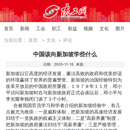
首页
新闻
工会
职工
权益
视频
文化
图片
当前位置：
首页
>
文化
>
评论
中国该向新加坡学些什么
日期:
2005-11-18
来源:
新加坡以它高度的经济发展，廉洁高效的政府和优美舒适
的环境赢得了世界的普遍赞誉。新加坡的治国经验特别为
改革开放后的中国政府所重视，１９７８年１１月，邓小
平访问新加坡时在与新加坡政府正式会谈以后，邓小平与
李光耀单独闭门谈了３个小时。
在被我国官员学习和学者介绍的新加坡经验中，有几
点被尤为推崇：一是威权体制，把新加坡的高速经济发展
归结于一党执政的权威主义体制；二是“高薪养廉”制度，
把新加坡的政府廉洁归结于“高薪养廉”；三是严格管理，