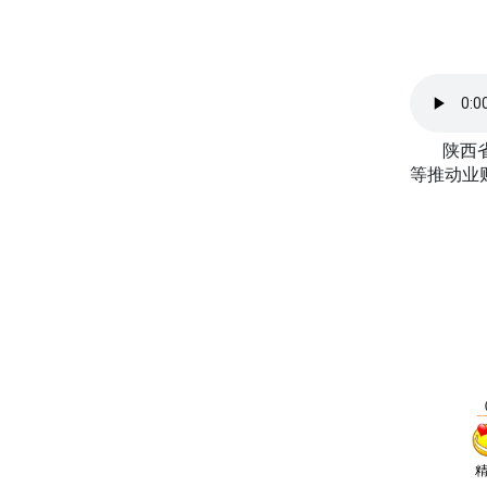
陕西省煤
等推动业