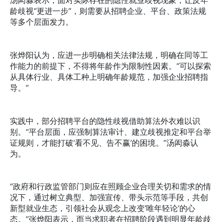
汤闳淼表示，面对实际存在的隐性就业歧视现象，让反年
龄歧视“更进一步”，则需要从招聘企业、平台、政策法规
等多个层面发力。
张烨阳认为，应进一步明确相关法律法规，明确在同等工
作能力的前提下，不得将年龄作为限制性因素。“可以探索
从具体行业、具体工种上明确年龄规范，加强企业招聘指
导。”
实践中，部分招聘平台的隐性歧视借助算法外衣难以识
别。“平台层面，应强制算法审计、建立歧视推定和平台举
证规则，才能打破‘看不见、告不赢’的困境。”汤闳淼认
为。
“政府和行政监管部门则应在照顾企业合理关切和需求的情
况下，通过树立典型、加强宣传、带头示范等手段，共创
新型就业生态，引领社会从观念上改变‘唯年轻论’的心
态。”张烨阳表示，而当求职者在招聘阶段遇到明显年龄歧