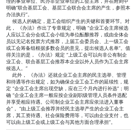
理的事业单位、民办非企业单位的工会主席，并在附则中
明确“联合基层工会、基层工会联合会主席的产生，参照本
办法执行”。
候选人的确定，是工会组织产生的关键和首要环节。对
此， 《办法》作出了专章规定，明确 “企业工会主席候选
人应以工会分会或工会小组为单位酝酿推荐，或由全体会
员以无记名投票方式推荐，上届工会委员会、上一级工会
或工会筹备组根据多数会员的意见，提出候选人名单”。值
得关注的是，《办法》规定 “上级工会可以向非公有制企
业工会、联合基层工会推荐本企业以外人员作为工会主席
候选人。”
此外， 《办法》还就企业工会主席的民主选举、管理
和待遇等作出规定，如为确保企业工会工作的延续性，规
定 “企业工会主席出现空缺，应在三个月内进行补选”；明
确 “企业工会主席一般应按企业副职级管理人员条件选配
并享受相应待遇。公司制企业工会主席应依法进入董事
会”， “由上级工会推荐并经民主选举产生的企业工会主
席，其工资待遇、社会保险费用等，可以由企业支付，也
可以由上级工会或上级工会与其他方面合理承担”。