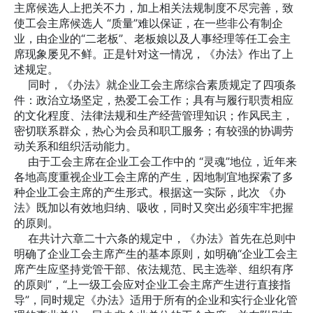
主席候选人上把关不力，加上相关法规制度不尽完善，致
使工会主席候选人 “质量”难以保证，在一些非公有制企
业，由企业的“二老板”、老板娘以及人事经理等任工会主
席现象屡见不鲜。正是针对这一情况，《办法》作出了上
述规定。
同时，《办法》就企业工会主席综合素质规定了四项条
件：政治立场坚定，热爱工会工作；具有与履行职责相应
的文化程度、法律法规和生产经营管理知识；作风民主，
密切联系群众，热心为会员和职工服务；有较强的协调劳
动关系和组织活动能力。
由于工会主席在企业工会工作中的 “灵魂”地位，近年来
各地高度重视企业工会主席的产生，因地制宜地探索了多
种企业工会主席的产生形式。根据这一实际，此次 《办
法》既加以有效地归纳、吸收，同时又突出必须牢牢把握
的原则。
在共计六章二十六条的规定中，《办法》首先在总则中
明确了企业工会主席产生的基本原则，如明确“企业工会主
席产生应坚持党管干部、依法规范、民主选举、组织有序
的原则”，“上一级工会应对企业工会主席产生进行直接指
导”，同时规定《办法》适用于所有的企业和实行企业化管