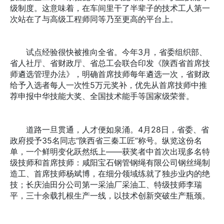
级制度。这意味着，在车间里干了半辈子的技术工人第一
次站在了与高级工程师同等乃至更高的平台上。
试点经验很快被推向全省。今年3月，省委组织部、
省人社厅、省财政厅、省总工会联合印发《陕西省首席技
师遴选管理办法》，明确首席技师每年遴选一次，省财政
给予入选者每人一次性5万元奖补，优先从首席技师中推
荐申报中华技能大奖、全国技术能手等国家级荣誉。
道路一旦贯通，人才便如泉涌。4月28日，省委、省
政府授予35名同志“陕西省三秦工匠”称号。纵览这份名
单，一个鲜明变化跃然纸上——获奖者中首次出现多名特
级技师和首席技师：咸阳宝石钢管钢绳有限公司钢丝绳制
造工、首席技师杨斌博，在细分领域练就了独步业内的绝
技；长庆油田分公司第一采油厂采油工、特级技师李瑞
平，三十余载扎根生产一线，以技术创新突破生产瓶颈。