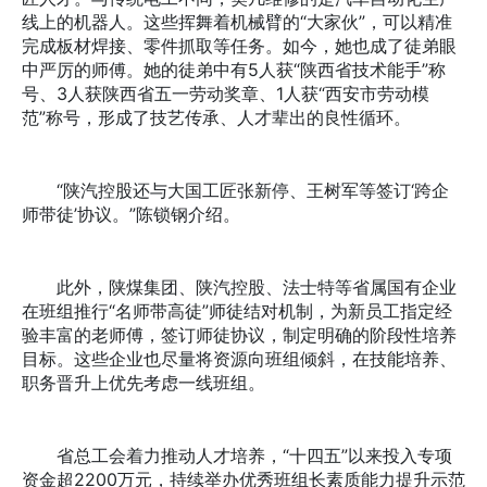
线上的机器人。这些挥舞着机械臂的“大家伙”，可以精准
完成板材焊接、零件抓取等任务。如今，她也成了徒弟眼
中严厉的师傅。她的徒弟中有5人获“陕西省技术能手”称
号、3人获陕西省五一劳动奖章、1人获“西安市劳动模
范”称号，形成了技艺传承、人才辈出的良性循环。
“陕汽控股还与大国工匠张新停、王树军等签订‘跨企
师带徒’协议。”陈锁钢介绍。
此外，陕煤集团、陕汽控股、法士特等省属国有企业
在班组推行“名师带高徒”师徒结对机制，为新员工指定经
验丰富的老师傅，签订师徒协议，制定明确的阶段性培养
目标。这些企业也尽量将资源向班组倾斜，在技能培养、
职务晋升上优先考虑一线班组。
省总工会着力推动人才培养，“十四五”以来投入专项
资金超2200万元，持续举办优秀班组长素质能力提升示范