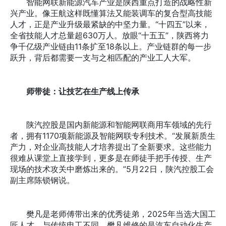
智能网联新能源汽车产业是陕西重点打造的战略性新
兴产业。像王航这样既懂算法又能装调车的复合型高技能
人才，正是产业升级最紧缺的中坚力量。“十四五”以来，
全省技能人才总量超630万人。放眼“十五五”，陕西将力
争千亿级产业链由11条扩至18条以上。产业链群的每一步
跃升，背后都需要一支与之相匹配的产业工人大军。
师带徒：让技艺在生产线上传承
陕汽控股是国内新能源和智能网联商用车领域的先行
者，拥有1170项新能源及智能网联专利技术。“发展新质生
产力，对企业高技能人才培养提出了全新要求。这些能力
很难从课堂上直接学到，更多是在师徒手把手传授、生产
现场的技术攻关中磨炼出来的。”5月22日，陕汽控股工会
副主席陈锁钢说。
樊凡是老师傅带出来的优秀徒弟，2025年当选大国工
匠人才。与传统电工不同，樊凡维修的是汽车自动化生产