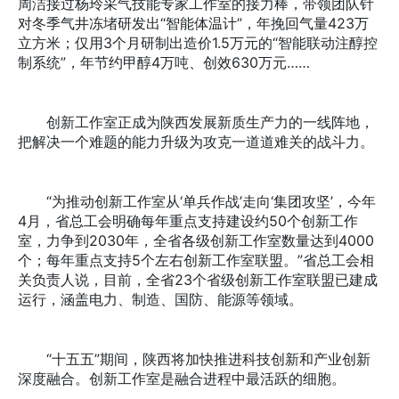
周洁接过杨玲采气技能专家工作室的接力棒，带领团队针
对冬季气井冻堵研发出“智能体温计”，年挽回气量423万
立方米；仅用3个月研制出造价1.5万元的“智能联动注醇控
制系统”，年节约甲醇4万吨、创效630万元……
创新工作室正成为陕西发展新质生产力的一线阵地，
把解决一个难题的能力升级为攻克一道道难关的战斗力。
“为推动创新工作室从‘单兵作战’走向‘集团攻坚’，今年
4月，省总工会明确每年重点支持建设约50个创新工作
室，力争到2030年，全省各级创新工作室数量达到4000
个；每年重点支持5个左右创新工作室联盟。”省总工会相
关负责人说，目前，全省23个省级创新工作室联盟已建成
运行，涵盖电力、制造、国防、能源等领域。
“十五五”期间，陕西将加快推进科技创新和产业创新
深度融合。创新工作室是融合进程中最活跃的细胞。