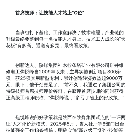
首席技师：让技能人才站上“C位”
当班组打下基础、工作室解决了技术难题，产业链的
升级最终要落到每一名技能人才身上。技术工人成长的“天
花板”有多高、通道有多宽，最终看政策。
创新达人、陕煤集团神木柠条塔矿业有限公司矿井维
修电工焦悦峰自2009年以来，主导实施创新项目800余
项，获25项实用新型专利，累计创造经济效益超9000万
元。眼下，他干劲更足了。“前不久，我通过了集团公司的
特级技师首席技师评价答辩，在获评首席技师的同时获得
正高级工程师职称。”焦悦峰说，“多亏了省上的好政策。”
焦悦峰说的好政策就是陕西在陕煤集团试点的“一评两
证”人才评价新模式。2025年5月，省人社厅等8部门出台
技能强企工作13条措施，明确实施“新八级工”职业技能等