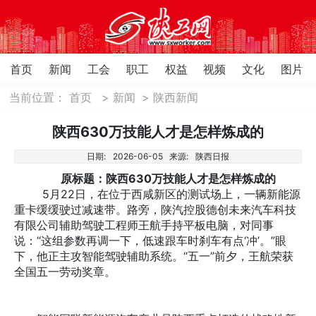
首页
新闻
工会
职工
权益
视频
文化
图片
当前位置：
首页
>
新闻
>
陕西新闻
陕西630万技能人才是怎样炼成的
日期:
2026-06-05
来源:
陕西日报
原标题：陕西630万技能人才是怎样炼成的
5月22日，在位于西咸新区的测试场上，一辆新能源
重卡缓缓驶过减速带。路旁，陕汽控股德创未来汽车科技
有限公司辅助驾驶工程师王航手持平板电脑，对同事
说：“这组参数再调一下，低速跟车时刹车有点‘冲’。”眼
下，他正主攻智能驾驶辅助系统。“五一”前夕，王航荣获
全国五一劳动奖章。