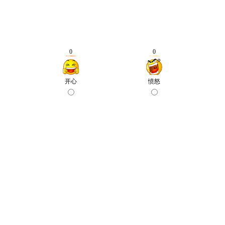
0
0
开心
愤怒