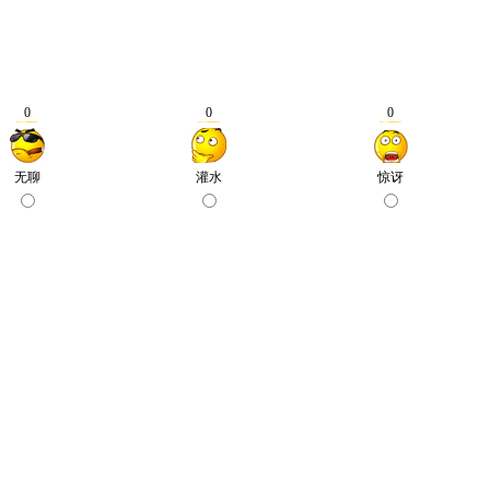
0
0
0
无聊
灌水
惊讶