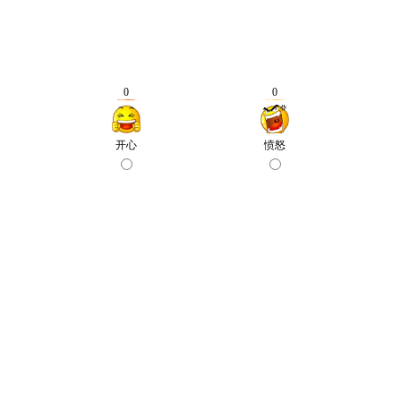
0
0
开心
愤怒