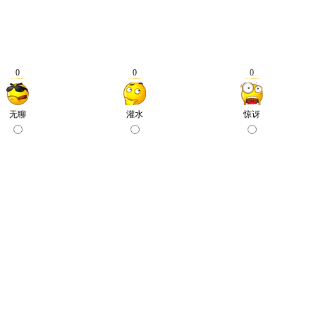
0
0
0
无聊
灌水
惊讶