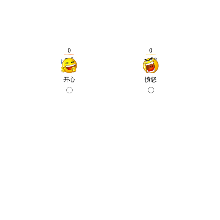
0
0
开心
愤怒