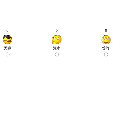
0
0
0
无聊
灌水
惊讶